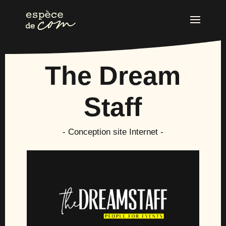
The Dream
Staff
- Conception site Internet -